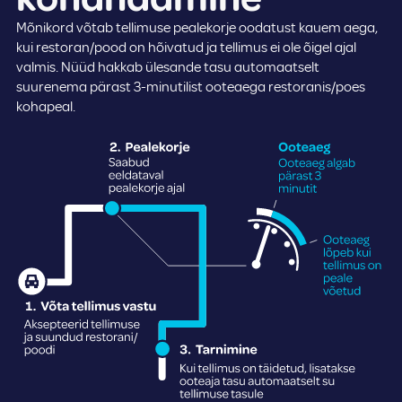
Mõnikord võtab tellimuse pealekorje oodatust kauem aega,
kui restoran/pood on hõivatud ja tellimus ei ole õigel ajal
valmis. Nüüd hakkab ülesande tasu automaatselt
suurenema pärast 3-minutilist ooteaega restoranis/poes
kohapeal.