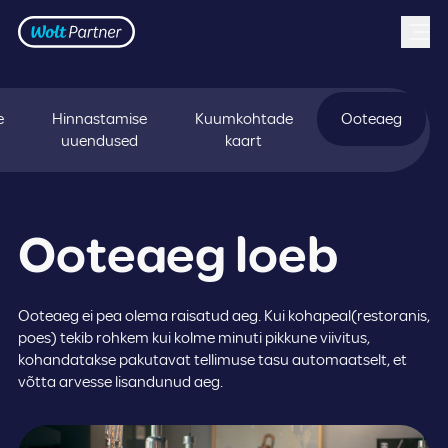
Frontpage
Skip to content
e
Hinnastamise
Kuumkohtade
Ooteaeg
uuendused
kaart
Ooteaeg loeb
Ooteaeg ei pea olema raisatud aeg. Kui kohapeal(restoranis,
poes) tekib rohkem kui kolme minuti pikkune viivitus,
kohandatakse pakutavat tellimuse tasu automaatselt, et
võtta arvesse lisandunud aeg.