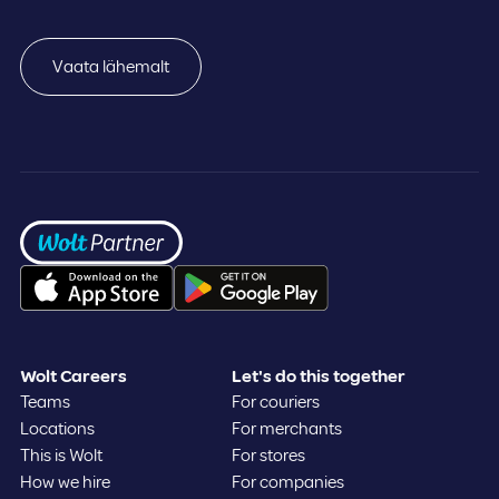
Vaata lähemalt
Frontpage
Wolt Careers
Let's do this together
Teams
For couriers
Locations
For merchants
This is Wolt
For stores
How we hire
For companies