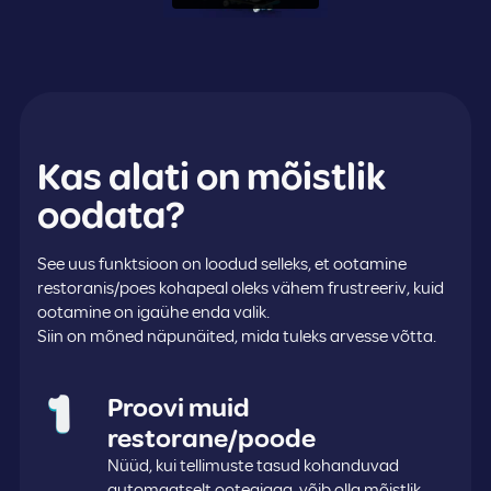
Kas alati on mõistlik
oodata?
See uus funktsioon on loodud selleks, et ootamine
restoranis/poes kohapeal oleks vähem frustreeriv, kuid
ootamine on igaühe enda valik.
Siin on mõned näpunäited, mida tuleks arvesse võtta.
Proovi muid
restorane/poode
Nüüd, kui tellimuste tasud kohanduvad
automaatselt ooteajaga, võib olla mõistlik