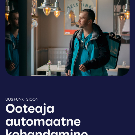
UUS FUNKTSIOON
Ooteaja
automaatne
kohandamine