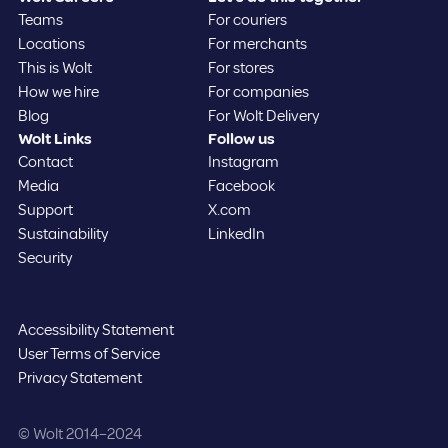
Teams
For couriers
Locations
For merchants
This is Wolt
For stores
How we hire
For companies
Blog
For Wolt Delivery
Wolt Links
Follow us
Contact
Instagram
Media
Facebook
Support
X.com
Sustainability
LinkedIn
Security
Accessibility Statement
User Terms of Service
Privacy Statement
©️ Wolt 2014–2024