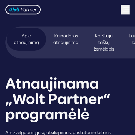
Frontpage
Skip to content
Apie
Kainodaros
Karštųjų
La
atnaujinimą
atnaujinimai
taškų
l
žemėlapis
Atnaujinama
„Wolt Partner“
programėlė
Atsižvelgdami į jūsų atsiliepimus, pristatome keturis